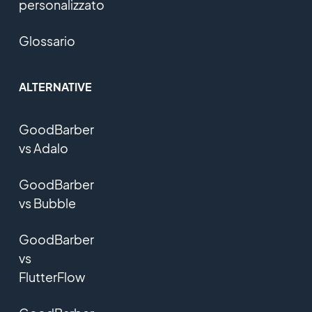
personalizzato
Glossario
ALTERNATIVE
GoodBarber
vs Adalo
GoodBarber
vs Bubble
GoodBarber
vs
FlutterFlow