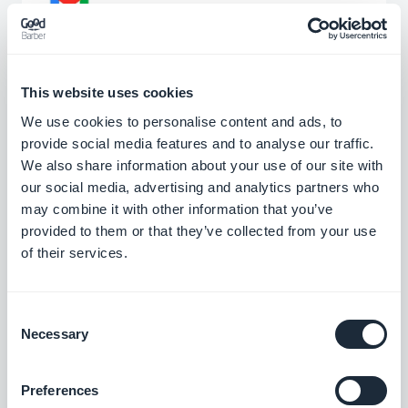
Collega la tua app GoodBarber a Gmail
Gratis
This website uses cookies
We use cookies to personalise content and ads, to
Hubspot
provide social media features and to analyse our traffic.
Ottimizza i sistemi interni e fai crescere la
We also share information about your use of our site with
tua azienda
our social media, advertising and analytics partners who
Gratis
may combine it with other information that you’ve
provided to them or that they’ve collected from your use
of their services.
Guida interattiva all'app
Crea un tutorial integrato che guidi gli utenti
Consent
al primo utilizzo della tua applicazione.
Necessary
Selection
$5/mese
Preferences