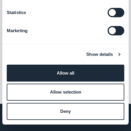
ChatGPT
Statistics
Alimenta la tua app con l'intelligenza
artificiale
Gratis
Marketing
Modalità Offline
Show details
I contenuti della vostra app sono disponibili
anche senza connessione internet
Allow all
Gratis
Allow selection
Deny