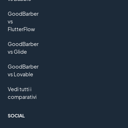
GoodBarber
vs
FlutterFlow
GoodBarber
vs Glide
GoodBarber
vs Lovable
Vedi tutti i
comparativi
SOCIAL