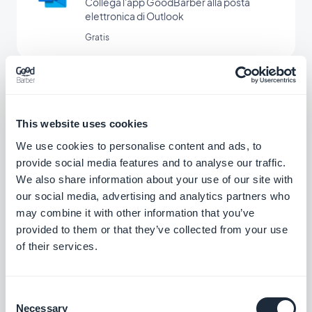
Collega l'app GoodBarber alla posta
elettronica di Outlook
Gratis
Gmail
Collega la tua app GoodBarber a Gmail
This website uses cookies
We use cookies to personalise content and ads, to
Gratis
provide social media features and to analyse our traffic.
We also share information about your use of our site with
our social media, advertising and analytics partners who
Hubspot
may combine it with other information that you’ve
Ottimizza i sistemi interni e fai crescere la
provided to them or that they’ve collected from your use
tua azienda
of their services.
Gratis
Consent
Necessary
Selection