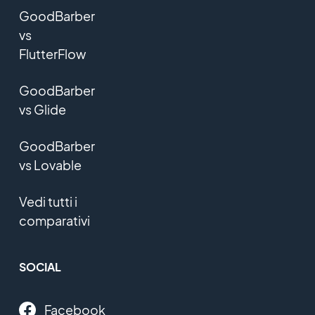
GoodBarber
vs
FlutterFlow
GoodBarber
vs Glide
GoodBarber
vs Lovable
Vedi tutti i
comparativi
SOCIAL
Facebook