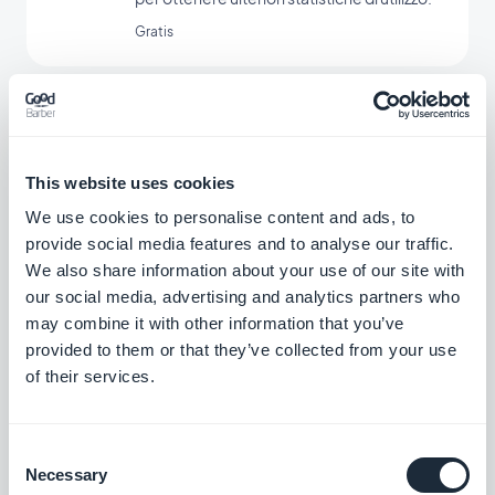
Gratis
Countly
Analizzare le statistiche di utilizzo delle app
This website uses cookies
Gratis
We use cookies to personalise content and ads, to
provide social media features and to analyse our traffic.
We also share information about your use of our site with
our social media, advertising and analytics partners who
Meta Pixel & App Events
may combine it with other information that you’ve
Integra Meta Pixel (ex Facebook Pixel) e
provided to them or that they’ve collected from your use
Facebook Event Analytics SDK nella tua
app per analizzare il comportamento dei
of their services.
Gratis
tuoi utenti e ottimizzare la tua strategia di
marketing
Consent
Necessary
Notifiche push automatiche
Selection