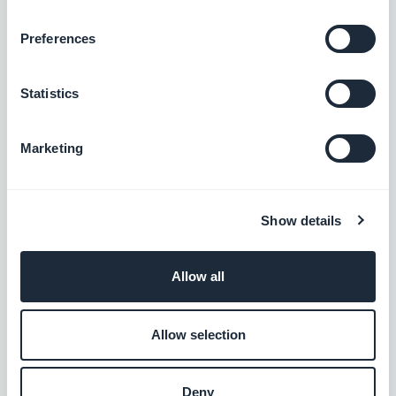
C'é qualcosa di nuovo nella tua app? Invia
una notifica automatica ai tuoi utenti
Preferences
Gratis
Statistics
Feed Podcast
Marketing
Permetti ai tuoi utenti di accedere
direttamente ai tuoi podcast.
Gratis
Show details
Modulo
Allow all
Interagisci con gli utenti della tua app e
raccogli dati con l'integrazione del modulo
di GoodBarber.
Allow selection
Gratis
Deny