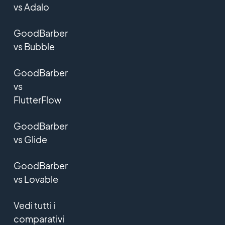
vs Adalo
GoodBarber
vs Bubble
GoodBarber
vs
FlutterFlow
GoodBarber
vs Glide
GoodBarber
vs Lovable
Vedi tutti i
comparativi