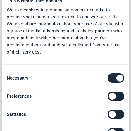
This website uses cookies
Nome di dominio personalizzato
We use cookies to personalise content and ads, to
Rafforzate l'identità del vostro marchio con
provide social media features and to analyse our traffic.
un dominio unico per la vostra Progressive
We also share information about your use of our site with
Web App
Gratis
our social media, advertising and analytics partners who
may combine it with other information that you’ve
provided to them or that they’ve collected from your use
of their services.
Sitemap di Google e Search Console
Ottimizzate la visibilità della vostra PWA su
Google.
Consent
Gratis
Necessary
Selection
Preferences
Ottimizzare la condivisione sui
social network
Statistics
Aumentate la visibilità della vostra PWA sui
social network ottimizzando i metadati per
la condivisione.
Gratis