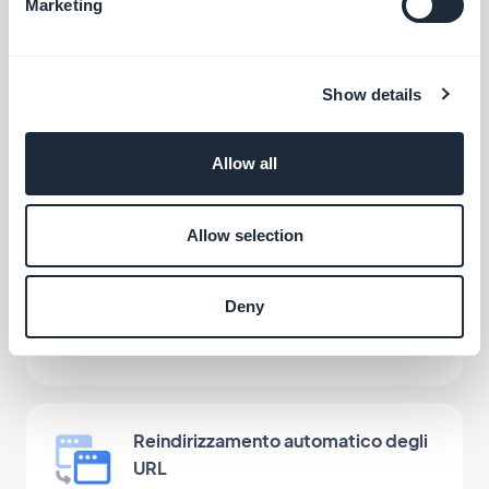
Marketing
Meta Titolo e Meta Descrizione
Show details
Ottimizzate il SEO e la visibilità della vostra
PWA con meta tag efficaci.
Allow all
Gratis
Allow selection
Schema.org
Ottimizzate i risultati di ricerca con i dati
Deny
strutturati per la vostra PWA.
Gratis
Reindirizzamento automatico degli
URL