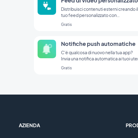
Feed di video personalizzato
Distribuisci contenuti esterni creando il
tuo feed personalizzato con
l'integrazione Custom di GoodBarber.
Gratis
Notifiche push automatiche
C'é qualcosa di nuovo nella tua app?
Invia una notifica automatica ai tuoi ute
Gratis
AZIENDA
PRO