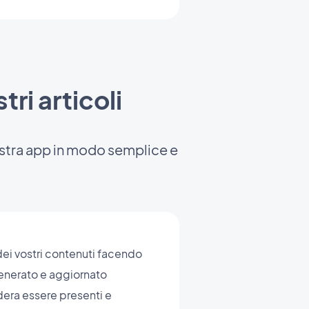
tri articoli
 vostra app in modo semplice e
 dei vostri contenuti facendo
 generato e aggiornato
dera essere presenti e