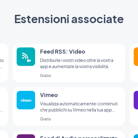
Estensioni associate
Feed RSS: Video
to
Distribuite i vostri video oltre la vostra
on
app e aumentate la vostra visibilità.
Gratis
Vimeo
Visualizza automaticamente i contenuti
n
che pubblichi su Vimeo nella tua app
.
GoodBarber con l'integrazione Vimeo,
Gratis
per una sincronizzazione in tempo reale
delle tue pubblicazioni.