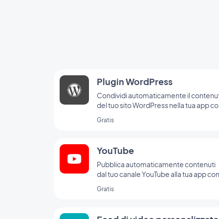
Plugin WordPress
Condividi automaticamente il contenu
del tuo sito WordPress nella tua app c
il plugin di GoodBarber per Wordpress
Gratis
YouTube
Pubblica automaticamente contenuti
dal tuo canale YouTube alla tua app co
l'integrazione YouTube di GoodBarber
Gratis