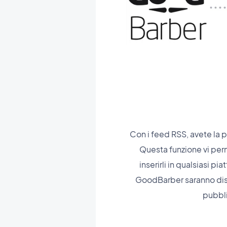
Con i feed RSS, avete la po
Questa funzione vi perm
inserirli in qualsiasi pi
GoodBarber saranno dispo
pubbli