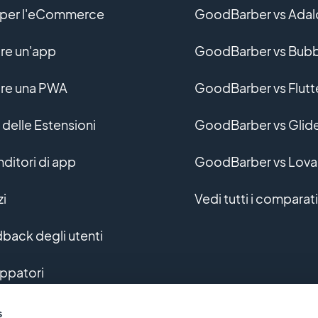
per l'eCommerce
GoodBarber vs Adal
re un'app
GoodBarber vs Bubb
re una PWA
GoodBarber vs Flutt
 delle Estensioni
GoodBarber vs Glid
nditori di app
GoodBarber vs Lova
zi
Vedi tutti i comparati
back degli utenti
uppatori
uppo personalizzato
s