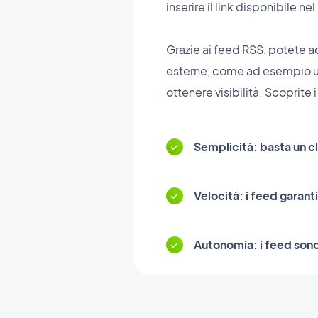
inserire il link disponibile n
Grazie ai feed RSS, potete a
esterne, come ad esempio un b
ottenere visibilità. Scoprite 
Semplicità: basta un cli
Velocità: i feed garant
Autonomia: i feed son