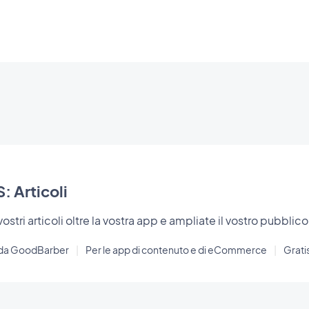
: Articoli
 vostri articoli oltre la vostra app e ampliate il vostro pubblico
 da GoodBarber
|
Per le app di contenuto e di eCommerce
|
Grati