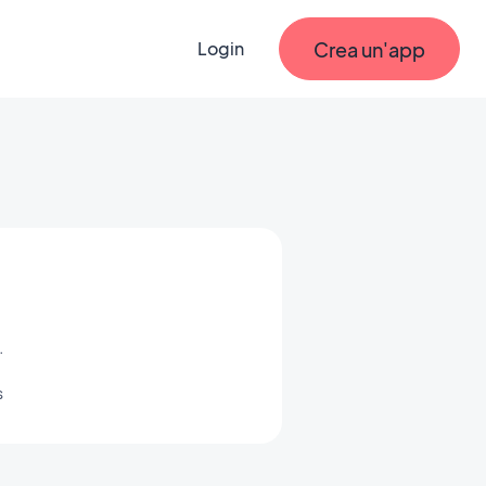
Crea un'app
Login
.
s