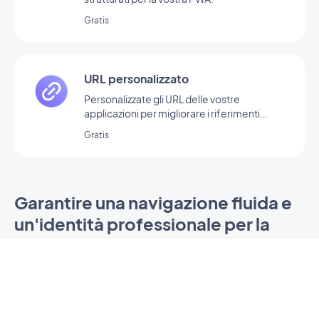
Gratis
URL personalizzato
Personalizzate gli URL delle vostre
applicazioni per migliorare i riferimenti
naturali, rendere i link più leggibili e
Gratis
facilitarne la condivisione.
Garantire una navigazione fluida e
un'identità professionale per la
vostra PWA
Le estensioni
Ridirezione URL automatica
e
Nome di
dominio personalizzato
sono essenziali per garantire
una navigazione fluida e una presenza online