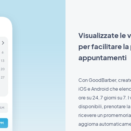
Visualizzate le 
per facilitare l
appuntamenti
Con GoodBarber, create
iOS e Android che elenca
ore su 24, 7 giorni su 7. 
disponibili, prenotare la
ricevere un promemoria t
aggiorna automaticamen