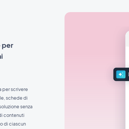
e per
i
a per scrivere
ale, schede di
 soluzione senza
di contenuti
ilo di ciascun