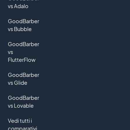
vs Adalo
GoodBarber
vs Bubble
GoodBarber
vs
FlutterFlow
GoodBarber
vs Glide
GoodBarber
vs Lovable
Vedi tutti i
comparativi