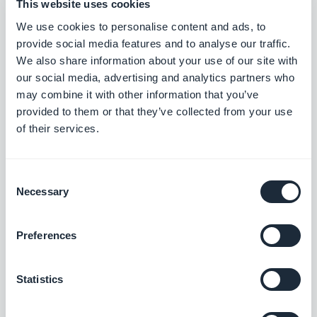
Estensioni associate
This website uses cookies
We use cookies to personalise content and ads, to
provide social media features and to analyse our traffic.
We also share information about your use of our site with
our social media, advertising and analytics partners who
may combine it with other information that you’ve
provided to them or that they’ve collected from your use
of their services.
Chatbot RAG
L'intelligenza artificiale che risponde ai vostri contenuti
Consent
Necessary
Selection
$55/mese
$35/mese
Preferences
Statistics