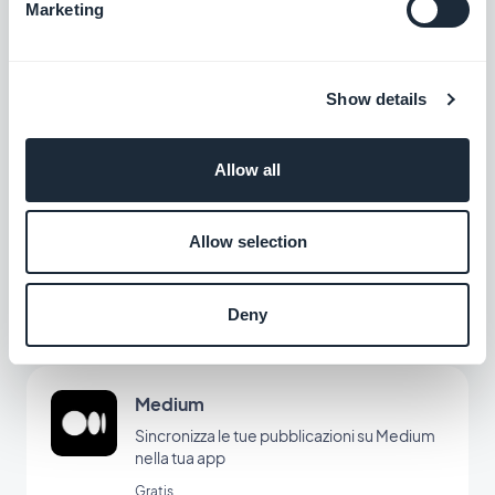
Marketing
AI Extension Builder
Descrivete una funzione e l'intelligenza artificiale la
creerà nella vostra applicazione.
Show details
Gratis
Allow all
Feed RSS
Allow selection
Sincronizza i tuoi contenuti esterni online
alla tua app con l'integrazione dei feed RSS
di GoodBarber.
Deny
Gratis
Medium
Sincronizza le tue pubblicazioni su Medium
nella tua app
Gratis