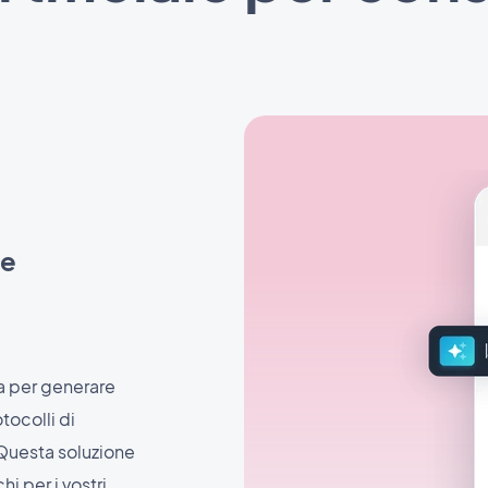
 e
a per generare
tocolli di
 Questa soluzione
i per i vostri