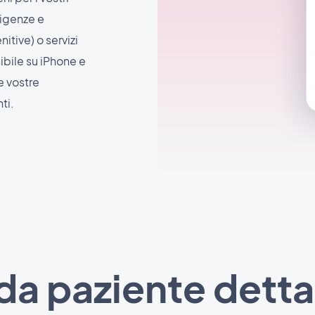
esigenze e
itive) o servizi
bile su iPhone e
e vostre
ti.
a paziente detta