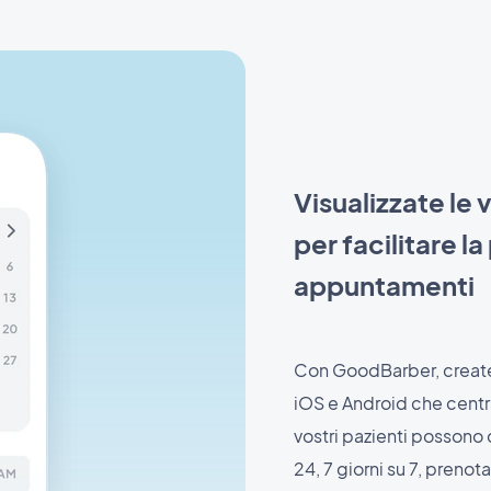
Visualizzate le 
per facilitare l
appuntamenti
Con GoodBarber, create
iOS e Android che centra
vostri pazienti possono c
24, 7 giorni su 7, prenot