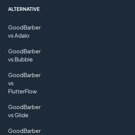
ALTERNATIVE
GoodBarber
vs Adalo
GoodBarber
vs Bubble
GoodBarber
vs
FlutterFlow
GoodBarber
vs Glide
GoodBarber