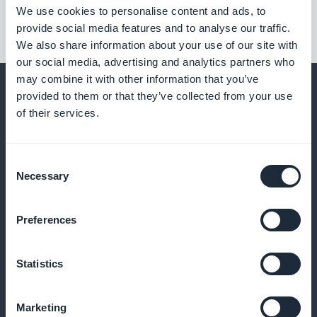
We use cookies to personalise content and ads, to
provide social media features and to analyse our traffic.
We also share information about your use of our site with
our social media, advertising and analytics partners who
may combine it with other information that you’ve
provided to them or that they’ve collected from your use
of their services.
E molto altro ancora
Consent
Necessary
Selection
Preferences
Statistics
Analizzare i dati di utilizzo dell'app
Marketing
Visualizzate le consultazioni, i temi e i tipi di file più