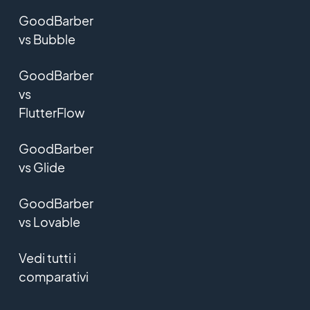
GoodBarber
vs Bubble
GoodBarber
vs
FlutterFlow
GoodBarber
vs Glide
GoodBarber
vs Lovable
Vedi tutti i
comparativi