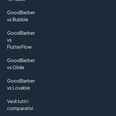
GoodBarber
vs Bubble
GoodBarber
vs
FlutterFlow
GoodBarber
vs Glide
GoodBarber
vs Lovable
Vedi tutti i
comparativi