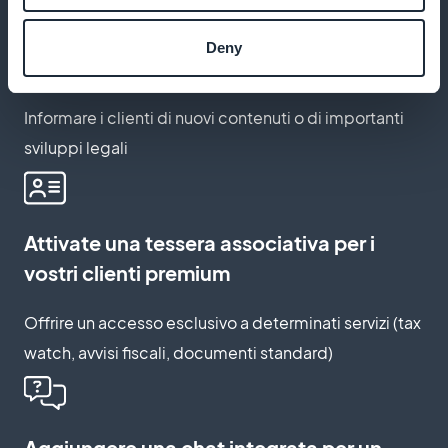
Inviate notifiche strategiche ai vostri
Deny
clienti
Informare i clienti di nuovi contenuti o di importanti
sviluppi legali
Attivate una tessera associativa per i
vostri clienti premium
Offrire un accesso esclusivo a determinati servizi (tax
watch, avvisi fiscali, documenti standard)
Aggiungere una chat integrata per un