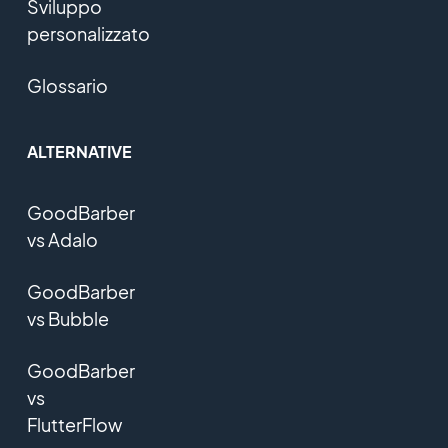
Sviluppo
personalizzato
Glossario
ALTERNATIVE
GoodBarber
vs Adalo
GoodBarber
vs Bubble
GoodBarber
vs
FlutterFlow