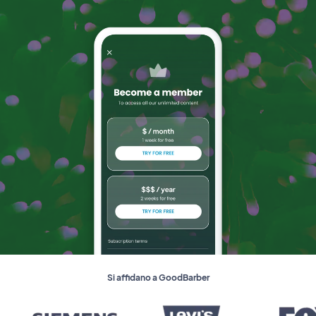
Si affidano a GoodBarber