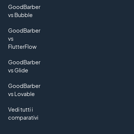
GoodBarber
vs Bubble
GoodBarber
vs
FlutterFlow
GoodBarber
vs Glide
GoodBarber
vs Lovable
Vedi tutti i
comparativi