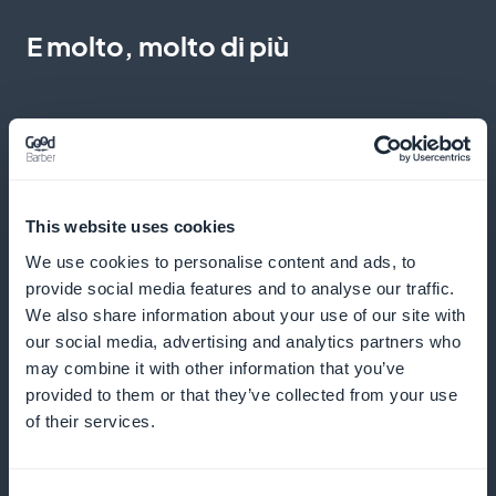
E molto, molto di più
This website uses cookies
Statistiche dettagliate sugli abbonati ai
We use cookies to personalise content and ads, to
contenuti di biologia e ambiente
provide social media features and to analyse our traffic.
We also share information about your use of our site with
Accedete ad analisi precise dei vostri abbonati e
our social media, advertising and analytics partners who
may combine it with other information that you’ve
ottimizzate la vostra strategia di contenuti
provided to them or that they’ve collected from your use
of their services.
Widget di promozione dell'abbonamento