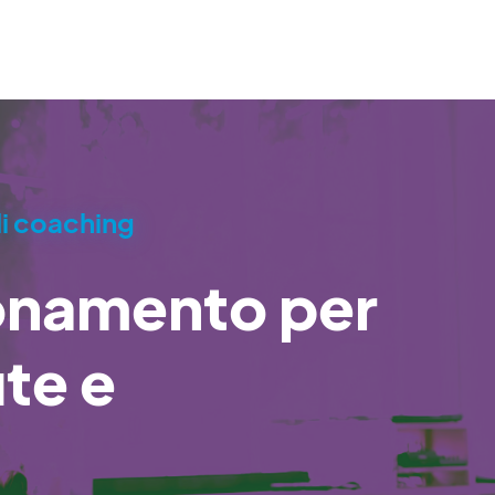
 di coaching
onamento per
ute e