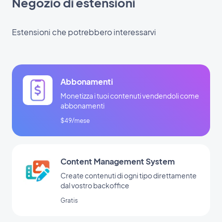
Negozio di estensioni
Estensioni che potrebbero interessarvi
Abbonamenti
Monetizza i tuoi contenuti vendendoli come
abbonamenti
$49/mese
Content Management System
Create contenuti di ogni tipo direttamente
dal vostro backoffice
Gratis