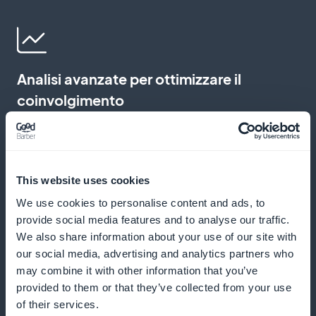
Analisi avanzate per ottimizzare il
coinvolgimento
Tracciate le interazioni con i vostri contenuti per
perfezionare la vostra strategia editoriale. Questi dati
vi permettono di indirizzare con precisione gli
This website uses cookies
interessi del vostro pubblico, aumentando l'efficacia
We use cookies to personalise content and ads, to
dei vostri contenuti e la soddisfazione del pubblico
provide social media features and to analyse our traffic.
We also share information about your use of our site with
our social media, advertising and analytics partners who
may combine it with other information that you’ve
Widget di abbonamento interattivi
provided to them or that they’ve collected from your use
of their services.