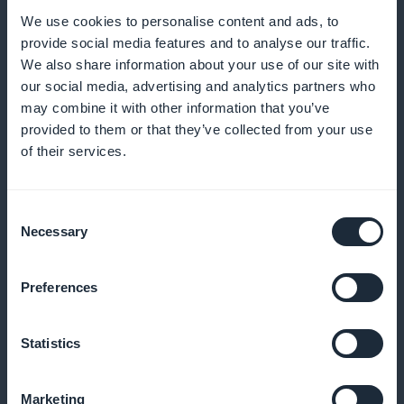
We use cookies to personalise content and ads, to
Evidenziate le vostre offerte di abbonamento con un
provide social media features and to analyse our traffic.
widget dedicato sulla schermata iniziale
We also share information about your use of our site with
our social media, advertising and analytics partners who
may combine it with other information that you’ve
provided to them or that they’ve collected from your use
Analisi dettagliata degli abbonamenti
of their services.
GoodBarber vi dà accesso a statistiche complete
Consent
per aiutarvi a regolare le vostre strategie
Necessary
Selection
Preferences
Zero commissioni sul reddito
Statistics
Godetevi tutte le vostre entrate senza costi
aggiuntivi con GoodBarber
Marketing