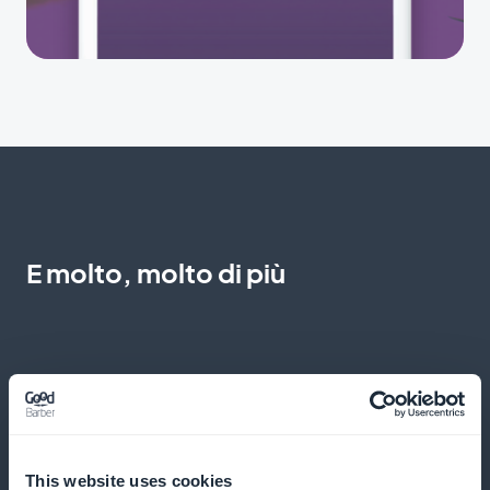
E molto, molto di più
Promozione diretta alla reception
This website uses cookies