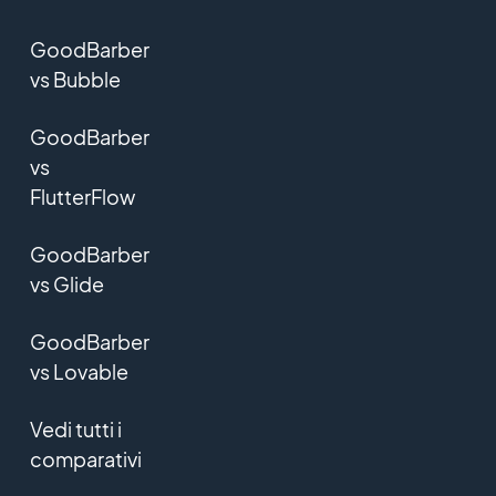
GoodBarber
vs Bubble
GoodBarber
vs
FlutterFlow
GoodBarber
vs Glide
GoodBarber
vs Lovable
Vedi tutti i
comparativi