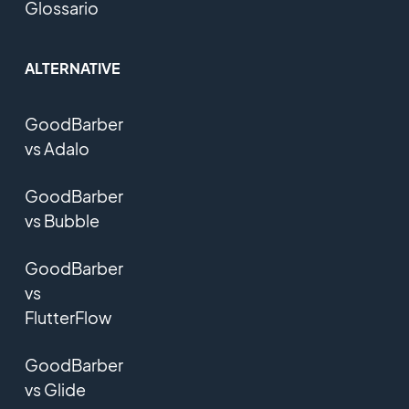
Glossario
ALTERNATIVE
GoodBarber
vs Adalo
GoodBarber
vs Bubble
GoodBarber
vs
FlutterFlow
GoodBarber
vs Glide