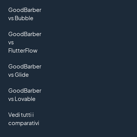
GoodBarber
vs Bubble
GoodBarber
vs
FlutterFlow
GoodBarber
vs Glide
GoodBarber
vs Lovable
Vedi tutti i
comparativi