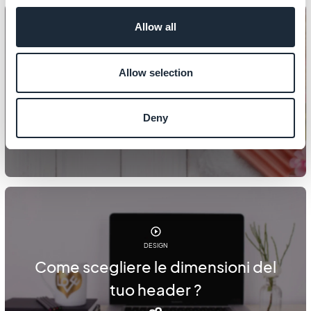
Allow all
Allow selection
DESIGN
Come impostare la tua home page
Deny
DESIGN
Come scegliere le dimensioni del
tuo header ?