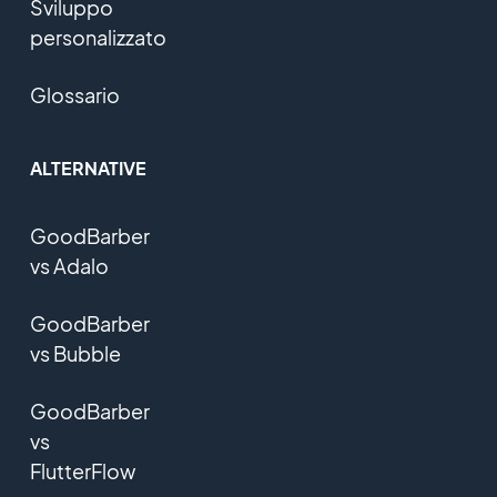
Sviluppo
personalizzato
Glossario
ALTERNATIVE
GoodBarber
vs Adalo
GoodBarber
vs Bubble
GoodBarber
vs
FlutterFlow