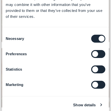
DESIGN
may combine it with other information that you’ve
Come impostare il design delle tue
provided to them or that they’ve collected from your use
of their services.
sezioni
Consent
Necessary
Selection
Preferences
DESIGN
Statistics
Come copiare il design di una
sezione
Marketing
Show details