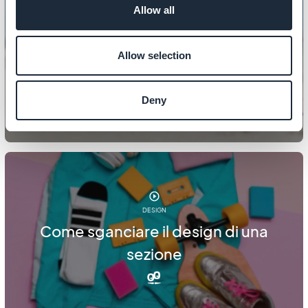
Allow all
DESIGN
Come personalizzare le icone
Allow selection
principali del tuo negozio
Deny
DESIGN
Come sganciare il design di una
sezione