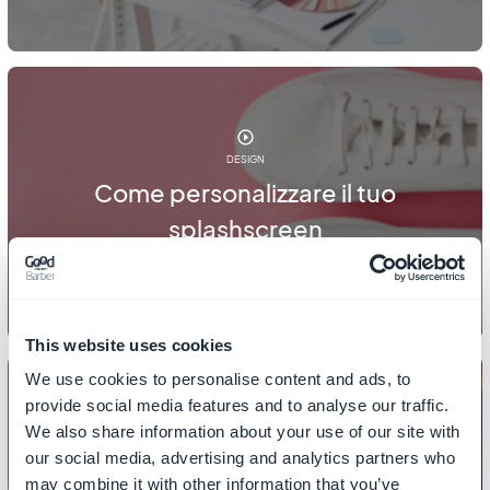
DESIGN
Come personalizzare il tuo
splashscreen
This website uses cookies
We use cookies to personalise content and ads, to
provide social media features and to analyse our traffic.
We also share information about your use of our site with
DESIGN
our social media, advertising and analytics partners who
Come impostare l'header del tuo
may combine it with other information that you’ve