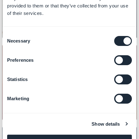
provided to them or that they’ve collected from your use
negozio
of their services.
Consent
Necessary
Selection
Preferences
DESIGN
Come impostare lo stile globale del
Statistics
tuo negozio
Marketing
Show details