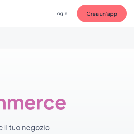
Crea un'app
Login
ommerce
 il tuo negozio