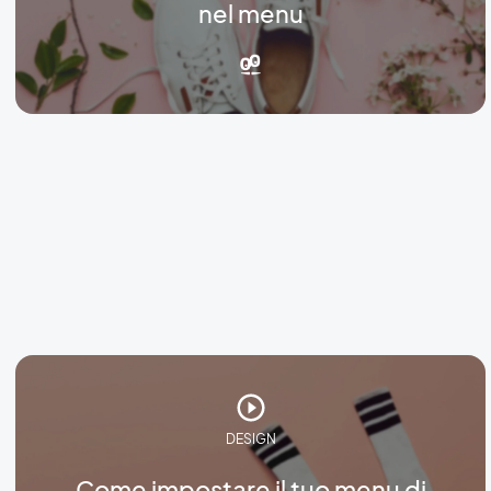
nel menu
DESIGN
Come impostare il tuo menu di