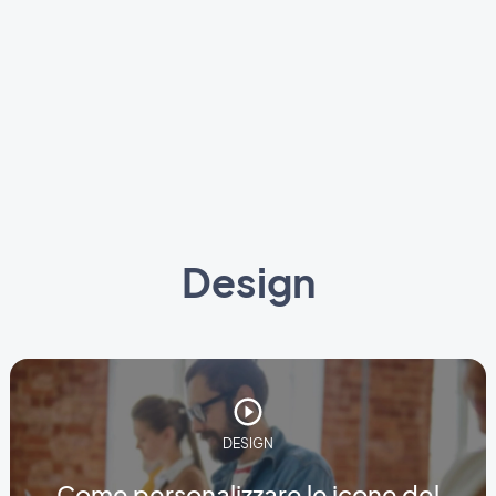
Design
DESIGN
Come personalizzare le icone del