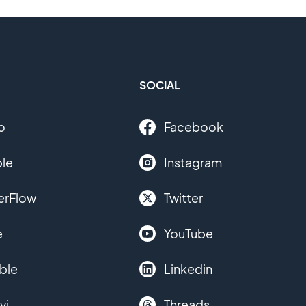
SOCIAL
o
Facebook
le
Instagram
erFlow
Twitter
e
YouTube
ble
Linkedin
vi
Threads