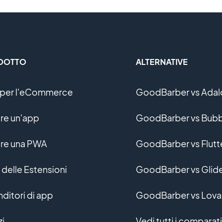
DOTTO
ALTERNATIVE
per l'eCommerce
GoodBarber vs Adal
re un'app
GoodBarber vs Bubb
re una PWA
GoodBarber vs Flutt
 delle Estensioni
GoodBarber vs Glid
nditori di app
GoodBarber vs Lova
zi
Vedi tutti i comparati