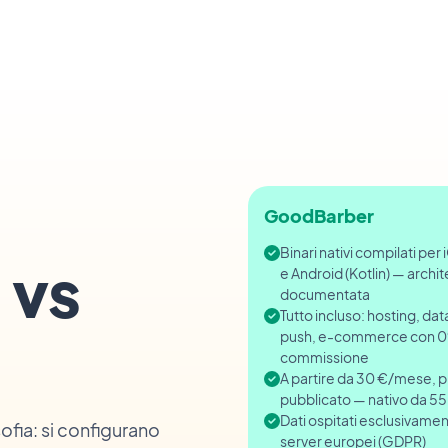
GoodBarber
Binari nativi compilati per 
 vs
e Android (Kotlin) — archit
documentata
Tutto incluso: hosting, da
push, e-commerce con 0
commissione
A partire da 30 €/mese, 
pubblicato — nativo da 5
Dati ospitati esclusivamen
ofia: si configurano
server europei (GDPR)