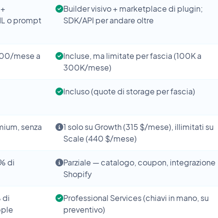
0+
Builder visivo + marketplace di plugin;
ML o prompt
SDK/API per andare oltre
.000/mese a
Incluse, ma limitate per fascia (100K a
300K/mese)
Incluso (quote di storage per fascia)
emium, senza
1 solo su Growth (315 $/mese), illimitati su
Scale (440 $/mese)
% di
Parziale — catalogo, coupon, integrazione
Shopify
 di
Professional Services (chiavi in mano, su
pple
preventivo)