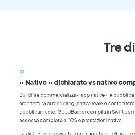
Tre d
01
« Nativo » dichiarato vs nativo compi
BuildFire commercializza « app native » e pubblica 
architettura di rendering (nativo reale o contenit
pubblicamente. GoodBarber compila in Swift per iOS 
accesso completo all'OS e prestazioni native.
La distinzione si avverte a ogni apertura dell'app, e