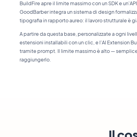
BuildFire apre il limite massimo con un SDK e un'AP
GoodBarber integra un sistema di design formaliz
tipografia in rapporto aureo: il lavoro strutturale è gi
A partire da questa base, personalizzate a ogni liv
estensioni installabili con un clic, e l'AI Extension B
tramite prompt. Il limite massimo è alto — sempli
raggiungerlo.
Il co