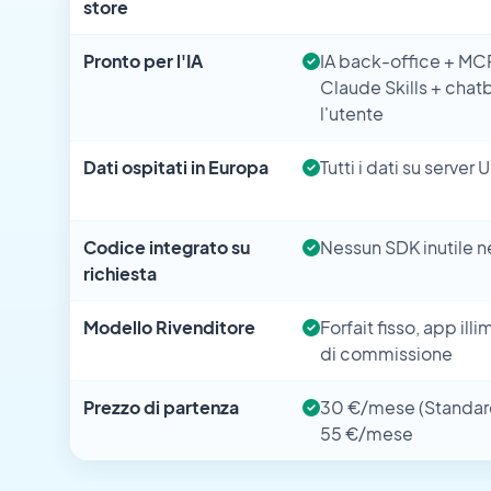
store
Pronto per l'IA
IA back-office + MC
Claude Skills + chat
l'utente
Dati ospitati in Europa
Tutti i dati su server 
Codice integrato su
Nessun SDK inutile ne
richiesta
Modello Rivenditore
Forfait fisso, app ill
di commissione
Prezzo di partenza
30 €/mese (Standard
55 €/mese