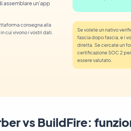
 di assemblare un'app
iattaforma consegna alla
Se volete un nativo veri
 in cui vivono i vostri dati.
fascia dopo fascia, e i v
diretta. Se cercate un fo
certificazione SOC 2 per 
essere valutato.
er vs BuildFire: funzion