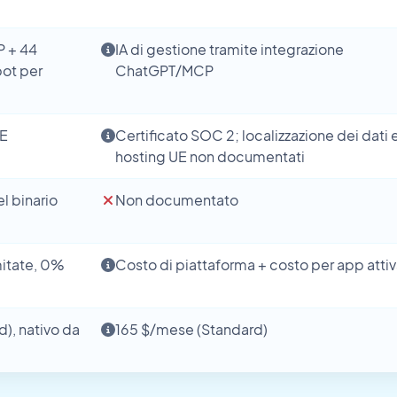
P + 44
IA di gestione tramite integrazione
bot per
ChatGPT/MCP
UE
Certificato SOC 2; localizzazione dei dati 
hosting UE non documentati
l binario
Non documentato
imitate, 0%
Costo di piattaforma + costo per app atti
), nativo da
165 $/mese (Standard)