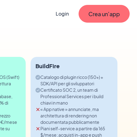
Crea un'app
Login
BuildFire
iOS (Swift)
Catalogo di plugin ricco (150+) +
ettura
SDK/API per gli sviluppatori
Certificato SOC 2, un team di
tabase,
Professional Services per i build
% di
chiavi in mano
« App native » annunciate, ma
prezzo
architettura di rendering non
5 €/mese
documentata pubblicamente
te su
Piani self-service a partire da 165
$/mese; acquisti in-app e push