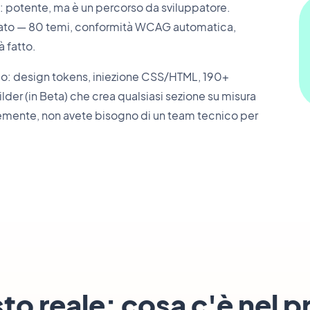
I: potente, ma è un percorso da sviluppatore.
zato — 80 temi, conformità WCAG automatica,
à fatto.
ello: design tokens, iniezione CSS/HTML, 190+
uilder (in Beta) che crea qualsiasi sezione su misura
cemente, non avete bisogno di un team tecnico per
sto reale: cosa c'è nel 