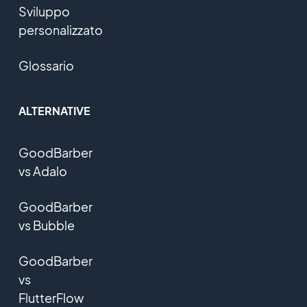
Sviluppo
personalizzato
Glossario
ALTERNATIVE
GoodBarber
vs Adalo
GoodBarber
vs Bubble
GoodBarber
vs
FlutterFlow