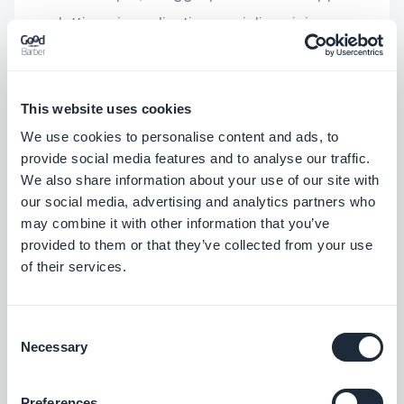
prodotti con ingredienti e prezzi dinamici,
nemmeno l'MCP potrà crearli.
This website uses cookies
Notifiche push e azioni di back-
We use cookies to personalise content and ads, to
provide social media features and to analyse our traffic.
end
We also share information about your use of our site with
our social media, advertising and analytics partners who
may combine it with other information that you’ve
Il builder può inviare una push a un utente specifico
provided to them or that they’ve collected from your use
per un'attività assegnata? Dal builder no: crea
of their services.
sezioni lato front-end. Ma è del tutto possibile
tramite il
server MCP
, che offre un targeting delle
Consent
notifiche molto più avanzato del back-office
Necessary
Selection
standard, fino al singolo utente.
Preferences