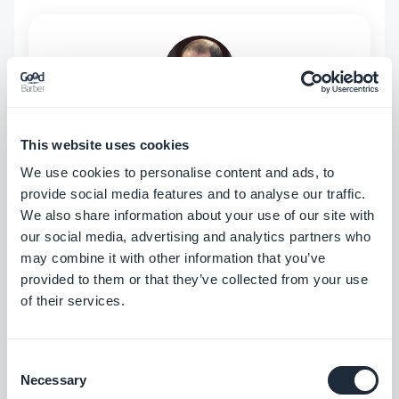
INFORMAZIONI SULL'AUTORE
Jerome Granados
This website uses cookies
CMO
We use cookies to personalise content and ads, to
Soy CMO y socio de GoodBarber. A través de
provide social media features and to analyse our traffic.
este blog, comparto consejos prácticos para
We also share information about your use of our site with
ayudarte a sacar el máximo partido a
our social media, advertising and analytics partners who
Scopri di più
GoodBarber, análisis sobre las tendencias que
may combine it with other information that you’ve
están transformando el mundo móvil y el no-
provided to them or that they’ve collected from your use
code, así como algunas reflexiones sobre el
of their services.
impacto de la inteligencia artificial en nuestro
sector. Si algún artículo te inspira una
pregunta, una idea o una experiencia que
Consent
quieras compartir, conversemos en los
Necessary
Selection