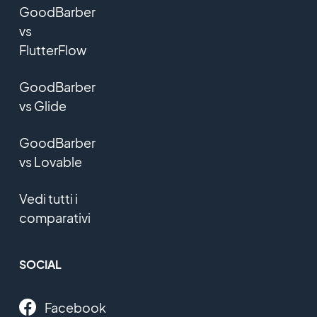
GoodBarber
vs
FlutterFlow
GoodBarber
vs Glide
GoodBarber
vs Lovable
Vedi tutti i
comparativi
SOCIAL
Facebook