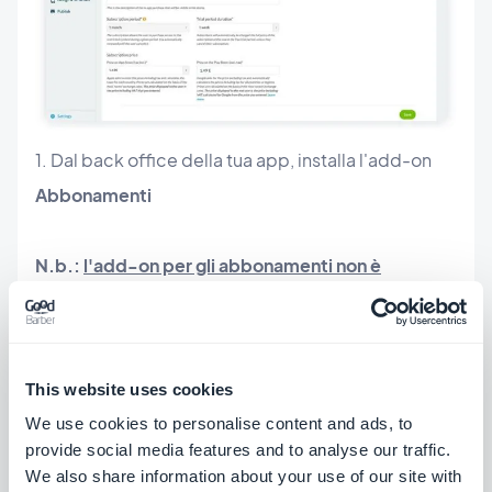
1. Dal back office della tua app, installa l'add-on
Abbonamenti
N.b.:
l'add-on per gli abbonamenti non è
compatibile con i seguenti add-on:
Utenti:
Autenticazioni, Comunità, Gruppi di utenti,
Chat
This website uses cookies
Attività locali:
Carta fedeltà, Carta club e
We use cookies to personalise content and ads, to
Couponing
provide social media features and to analyse our traffic.
Per installare l'add-on abbonamenti, se hai
We also share information about your use of our site with