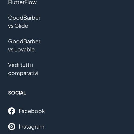
FlutterFlow
GoodBarber
vs Glide
GoodBarber
vs Lovable
Vedi tutti i
comparativi
SOCIAL
Facebook
Instagram