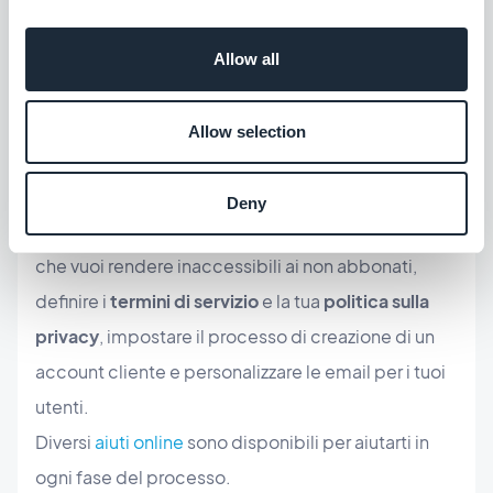
3. Ci sono diversi passi da seguire per configurare
Allow all
gli abbonamenti Impostali uno per uno in ordine.
Una volta completati, saranno contrassegnati
Allow selection
come fatti nella tua guida alle impostazioni.
Dovrai
creare gli abbonamenti
che vuoi offrire ai
Deny
tuoi utenti,
applicare la restrizione sui contenuti
che vuoi rendere inaccessibili ai non abbonati,
definire i
termini di servizio
e la tua
politica sulla
privacy
, impostare il processo di creazione di un
account cliente e personalizzare le email per i tuoi
utenti.
Diversi
aiuti online
sono disponibili per aiutarti in
ogni fase del processo.