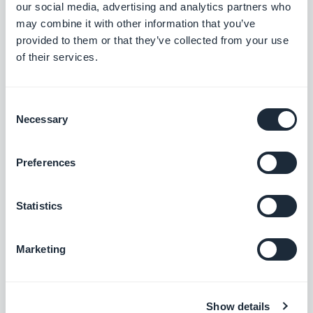
our social media, advertising and analytics partners who
installato uno degli add-on di cui sopra, questi
may combine it with other information that you’ve
verranno eliminati dalla tua app.
provided to them or that they’ve collected from your use
of their services.
Per ulteriori informazioni sulla migrazione degli
utenti esistenti, fai riferimento a
questa guida
Consent
Necessary
Selection
online
Preferences
2. Una volta aggiunto l'add-on abbonamenti,
troverai una pagina
"Guida alle impostazioni"
qui
Statistics
Impostazioni > Guida agli abbonamenti > Guida
alle impostazioni
. Questa pagina è molto
Marketing
importante, ti guiderà e ti permetterà di accedere
facilmente a tutte le impostazioni del tuo add-on,
insieme a diverse risorse.
Show details