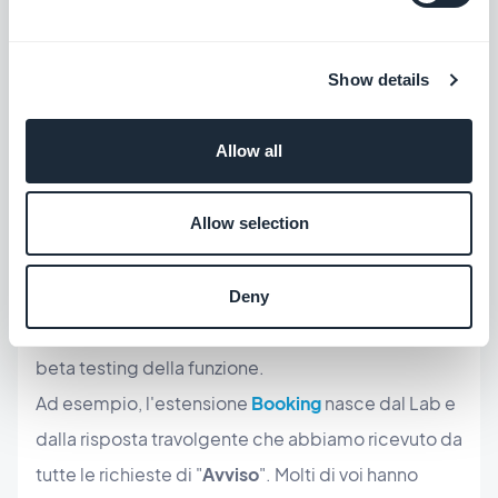
office della vostra app. Troverete un elenco di
diverse estensioni che sono in fase di studio o sulla
Show details
nostra tabella di marcia per l'anno in corso. C'è una
funzione che vorreste vedere sviluppata? Fate clic
Allow all
sul pulsante " Avvisami" nella pagina
dell'estensione in questione e sapremo quante
Allow selection
persone sono realmente interessate e desiderano
vedere questa funzionalità.
Deny
Un piccolo bonus per voi: potete partecipare al
beta testing della funzione.
Ad esempio, l'estensione
Booking
nasce dal Lab e
dalla risposta travolgente che abbiamo ricevuto da
tutte le richieste di "
Avviso
". Molti di voi hanno