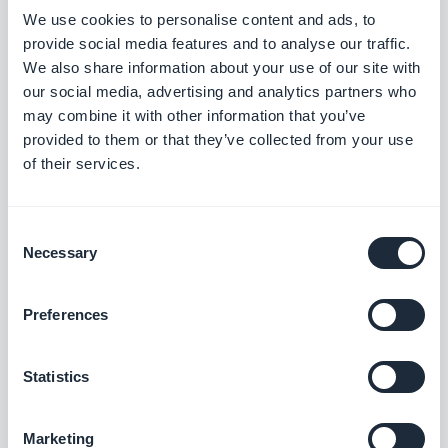
funzioni per la nostra piattaforma e, soprattutto, a
We use cookies to personalise content and ads, to
quelle che ci avete richiesto. Apprezziamo le
provide social media features and to analyse our traffic.
We also share information about your use of our site with
vostre opinioni ed esperienze e crediamo che
our social media, advertising and analytics partners who
coinvolgervi nel processo di sviluppo ci aiuterà a
may combine it with other information that you’ve
creare funzioni che soddisfino davvero le vostre
provided to them or that they’ve collected from your use
of their services.
esigenze.
Spesso abbiamo ricevuto suggerimenti tramite il
Consent
nostro team di assistenza, ma stavamo cercando
Necessary
Selection
un modo migliore per centralizzare questi
suggerimenti, aggiungere le nostre idee e ricevere
Preferences
il vostro feedback. Da questa riflessione è nato
GoodBarber Lab.
Statistics
Il Lab è facilmente accessibile dall'Extensions
Store sul nostro sito web o direttamente dal back
Marketing