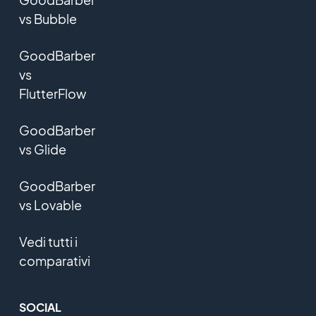
vs Bubble
GoodBarber
vs
FlutterFlow
GoodBarber
vs Glide
GoodBarber
vs Lovable
Vedi tutti i
comparativi
SOCIAL