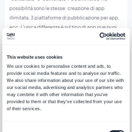
possibilità sono le stesse: creazione di app
illimitata, 3 piattaforme di pubblicazione per app,
ecc. L'unica differenza è sul tipo di app que puoi
creare: con l'abbonamento rivenditore
"contenuto", solo app di gestione di contenuto.
Con l'abbonamento rivenditore "contenuto +
This website uses cookies
eCommerce", app di gestione di contenuto E app
We use cookies to personalise content and ads, to
provide social media features and to analyse our traffic.
di eCommerce.
We also share information about your use of our site with
our social media, advertising and analytics partners who
Qui trovi tutti i
dettagli
dei piani rivenditore.
may combine it with other information that you’ve
provided to them or that they’ve collected from your use
of their services.
Come scegliere il tipo di app da
creare per il mio cliente?
Consent