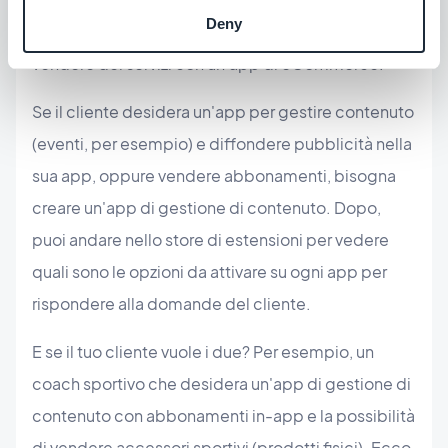
Deny
vestiti, decorazione, profumi, ecc. Non è possibile
vendere dei servizi con un'app di eCommerce.
Se il cliente desidera un'app per gestire contenuto
(eventi, per esempio) e diffondere pubblicità nella
sua app, oppure vendere abbonamenti, bisogna
creare un'app di gestione di contenuto. Dopo,
puoi andare nello store di estensioni per vedere
quali sono le opzioni da attivare su ogni app per
rispondere alla domande del cliente.
E se il tuo cliente vuole i due? Per esempio, un
coach sportivo che desidera un'app di gestione di
contenuto con abbonamenti in-app e la possibilità
di vendere accessori sportivi (prodotti fisici). Ecco