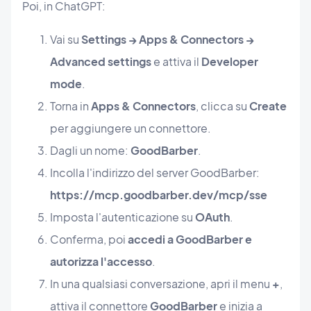
Poi, in ChatGPT:
Vai su
Settings → Apps & Connectors →
Advanced settings
e attiva il
Developer
mode
.
Torna in
Apps & Connectors
, clicca su
Create
per aggiungere un connettore.
Dagli un nome:
GoodBarber
.
Incolla l'indirizzo del server GoodBarber:
https://mcp.goodbarber.dev/mcp/sse
Imposta l'autenticazione su
OAuth
.
Conferma, poi
accedi a GoodBarber e
autorizza l'accesso
.
In una qualsiasi conversazione, apri il menu
+
,
attiva il connettore
GoodBarber
e inizia a