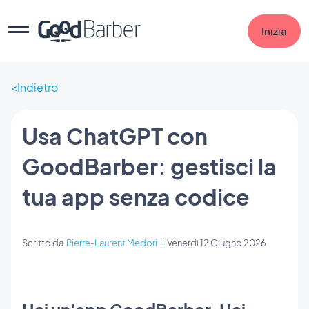
Inizia
Indietro
Usa ChatGPT con
GoodBarber: gestisci la
tua app senza codice
Scritto da
Pierre-Laurent Medori
il
Venerdì 12 Giugno 2026
Hai un'app GoodBarber. Hai