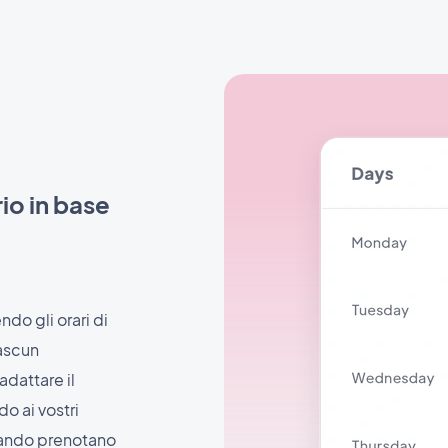
io in base
do gli orari di
iascun
adattare il
o ai vostri
uando prenotano