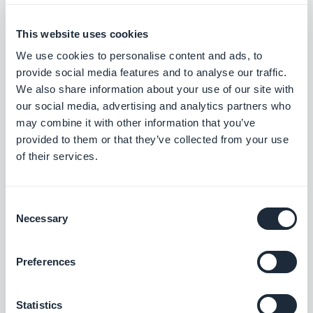
This website uses cookies
We use cookies to personalise content and ads, to
Estensioni associate
provide social media features and to analyse our traffic.
We also share information about your use of our site with
our social media, advertising and analytics partners who
may combine it with other information that you’ve
provided to them or that they’ve collected from your use
of their services.
AI Extension Builder
Consent
Necessary
Selection
Descrivete una funzione e l'intelligenza artificiale la
creerà nella vostra applicazione.
Preferences
Gratis
Statistics