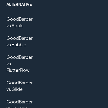
ALTERNATIVE
GoodBarber
vs Adalo
GoodBarber
vs Bubble
GoodBarber
vs
FlutterFlow
GoodBarber
vs Glide
GoodBarber