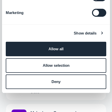
Marketing
Chatbot RAG
Show details
L'intelligenza artificiale che risponde ai vostri contenuti
Allow all
$55/mese
$35/mese
Allow selection
Make
Collega la tua app a migliaia di altri servizi
Deny
online. Imposta le automazioni senza dover
programmare.
Gratis
(È necessario un account su
www.make.com per usare questo add-on)