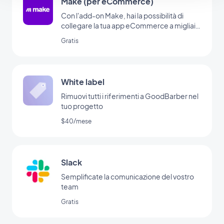
Make (per eCommerce)
Con l'add-on Make, hai la possibilità di
collegare la tua app eCommerce a migliaia
di altri servizi online. È l'add-on perfetto per
Gratis
impostare le automazioni senza dover
programmare. (Devi avere un account su
www.make.com per usare questo add-on)
White label
Rimuovi tutti i riferimenti a GoodBarber nel
tuo progetto
$40/mese
Slack
Semplificate la comunicazione del vostro
team
Gratis