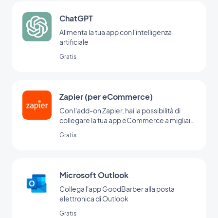
ChatGPT
Alimenta la tua app con l'intelligenza
artificiale
Gratis
Zapier (per eCommerce)
Con l'add-on Zapier, hai la possibilità di
collegare la tua app eCommerce a migliaia
di altri servizi online. È l'add-on perfetto per
Gratis
impostare le automazioni senza dover
programmare. (Devi avere un account su
www.zapier.com per usare questo add-on)
Microsoft Outlook
Collega l'app GoodBarber alla posta
elettronica di Outlook
Gratis