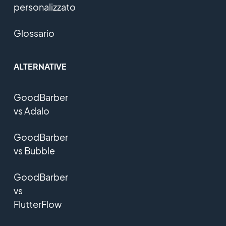
personalizzato
Glossario
ALTERNATIVE
GoodBarber
vs Adalo
GoodBarber
vs Bubble
GoodBarber
vs
FlutterFlow