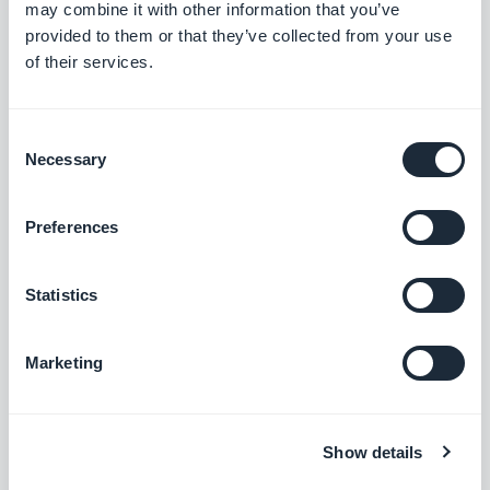
may combine it with other information that you’ve
provided to them or that they’ve collected from your use
of their services.
Make
Collega la tua app a migliaia di altri servizi
Consent
online. Imposta le automazioni senza dover
Necessary
programmare.
Selection
Gratis
(È necessario un account su
www.make.com per usare questo add-on)
Preferences
Zapier (per eCommerce)
Statistics
Con l'add-on Zapier, hai la possibilità di
collegare la tua app eCommerce a migliaia
di altri servizi online. È l'add-on perfetto per
Gratis
impostare le automazioni senza dover
Marketing
programmare. (Devi avere un account su
www.zapier.com per usare questo add-on)
Make (per eCommerce)
Show details
Con l'add-on Make, hai la possibilità di