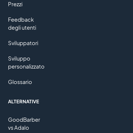
Prezzi
Feedback
degli utenti
Sviluppatori
Sviluppo
personalizzato
Glossario
ALTERNATIVE
GoodBarber
vs Adalo