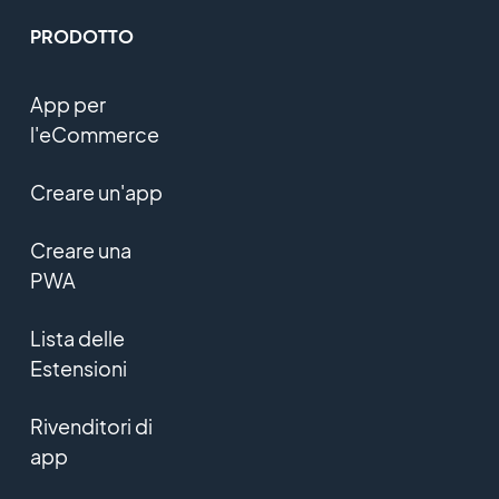
PRODOTTO
App per
l'eCommerce
Creare un'app
Creare una
PWA
Lista delle
Estensioni
Rivenditori di
app