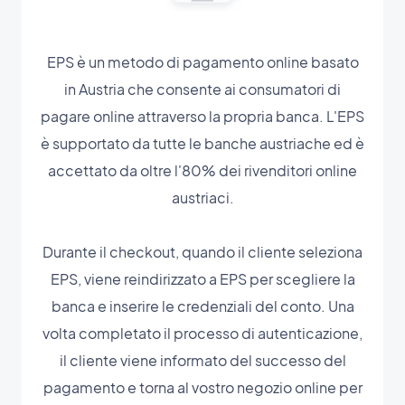
EPS è un metodo di pagamento online basato
in Austria che consente ai consumatori di
pagare online attraverso la propria banca. L'EPS
è supportato da tutte le banche austriache ed è
accettato da oltre l'80% dei rivenditori online
austriaci.
Durante il checkout, quando il cliente seleziona
EPS, viene reindirizzato a EPS per scegliere la
banca e inserire le credenziali del conto. Una
volta completato il processo di autenticazione,
il cliente viene informato del successo del
pagamento e torna al vostro negozio online per