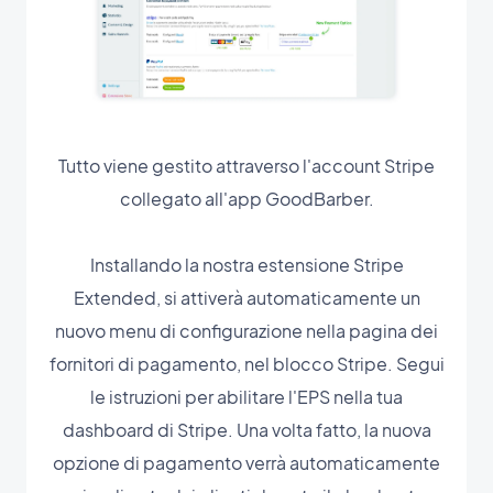
Tutto viene gestito attraverso l'account Stripe
collegato all'app GoodBarber.
Installando la nostra estensione Stripe
Extended, si attiverà automaticamente un
nuovo menu di configurazione nella pagina dei
fornitori di pagamento, nel blocco Stripe. Segui
le istruzioni per abilitare l'EPS nella tua
dashboard di Stripe. Una volta fatto, la nuova
opzione di pagamento verrà automaticamente