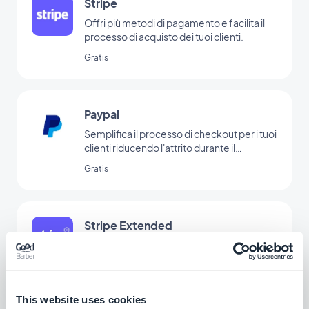
Stripe
Offri più metodi di pagamento e facilita il
processo di acquisto dei tuoi clienti.
Gratis
Paypal
Semplifica il processo di checkout per i tuoi
clienti riducendo l'attrito durante il
pagamento con Paypal.
Gratis
Stripe Extended
Offri metodi di pagamento aggiuntivi nel
tuo negozio con Stripe Extended
Gratis
This website uses cookies