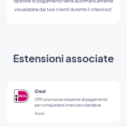
opzione di pagamento verrà automaticamente
visualizzata dai tuoi clienti durante il checkout.
Estensioni associate
iDeal
Offri una nuova soluzione di pagamento
per conquistare il mercato olandese
Gratis