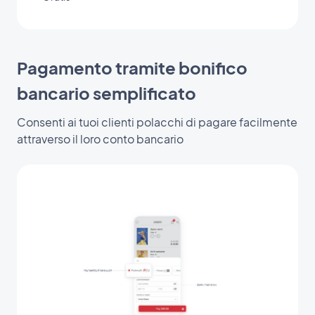
Pagamento tramite bonifico
bancario semplificato
Consenti ai tuoi clienti polacchi di pagare facilmente
attraverso il loro conto bancario