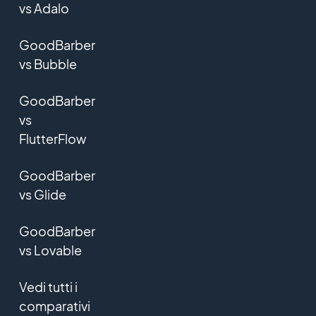
vs Adalo
GoodBarber
vs Bubble
GoodBarber
vs
FlutterFlow
GoodBarber
vs Glide
GoodBarber
vs Lovable
Vedi tutti i
comparativi