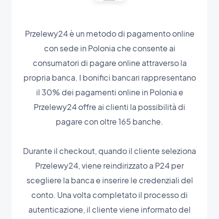
Przelewy24 è un metodo di pagamento online
con sede in Polonia che consente ai
consumatori di pagare online attraverso la
propria banca. I bonifici bancari rappresentano
il 30% dei pagamenti online in Polonia e
Przelewy24 offre ai clienti la possibilità di
pagare con oltre 165 banche.
Durante il checkout, quando il cliente seleziona
Przelewy24, viene reindirizzato a P24 per
scegliere la banca e inserire le credenziali del
conto. Una volta completato il processo di
autenticazione, il cliente viene informato del