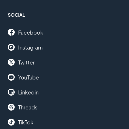
SOCIAL
Facebook
Instagram
Twitter
YouTube
Linkedin
Threads
TikTok