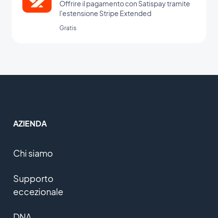
Offrire il pagamento con Satispay tramite
l'estensione Stripe Extended
Gratis
AZIENDA
Chi siamo
Supporto
eccezionale
DNA