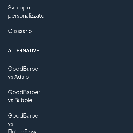
Sviluppo
personalizzato
Glossario
ALTERNATIVE
GoodBarber
vs Adalo
GoodBarber
vs Bubble
GoodBarber
vs
FlutterFlow