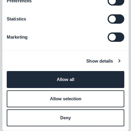
Preferences
Bancontact
Offri una nuova soluzione di pagamento
Statistics
largamente usata in Belgio
Gratis
Marketing
EPS
Show details
Offri una nuova soluzione di pagamento
per conquistare il mercato austriaco
Gratis
Allow all
Allow selection
Przelewy24
Offri una nuova soluzione di pagamento
per conquistare il mercato polacco
Deny
Gratis