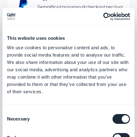
Semplifica il processo di checkout per i tuoi
clienti riducendo l'attrito durante il
pagamento con Paypal.
Gratis
This website uses cookies
Stripe Extended
We use cookies to personalise content and ads, to
provide social media features and to analyse our traffic.
Offri metodi di pagamento aggiuntivi nel
tuo negozio con Stripe Extended
We also share information about your use of our site with
our social media, advertising and analytics partners who
Gratis
may combine it with other information that you’ve
provided to them or that they’ve collected from your use
of their services.
Alipay
Offri una soluzione di pagamento popolare
ai tuoi clienti provenienti dalla Cina
Consent
Necessary
Selection
Gratis