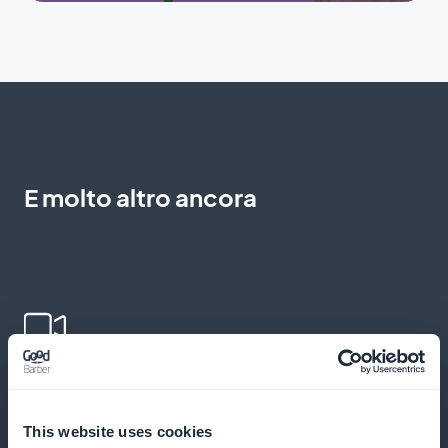
E molto altro ancora
Video didattici coinvolgenti
Integrare video esplicativi per illustrare i concetti e
This website uses cookies