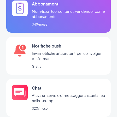
Abbonamenti
Monetizza i tuoi contenuti vendendoli come
abbonamenti
$49/mese
Notifiche push
Invia notifiche ai tuoi utenti per coinvolgerli
e informarli
Gratis
Chat
Attiva un servizio di messaggeria istantanea
nella tua app
$20/mese