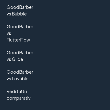
GoodBarber
vs Bubble
GoodBarber
vs
FlutterFlow
GoodBarber
vs Glide
GoodBarber
vs Lovable
Vedi tutti i
comparativi