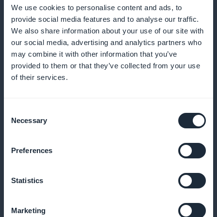
guidare gli studenti nei loro progetti di design
We use cookies to personalise content and ads, to
provide social media features and to analyse our traffic.
We also share information about your use of our site with
our social media, advertising and analytics partners who
Notifiche push per migliorare
may combine it with other information that you’ve
l'apprendimento
provided to them or that they’ve collected from your use
of their services.
Inviate promemoria e informate i vostri studenti di
nuovi contenuti per aumentare il loro impegno
Consent
Necessary
Selection
Corsi disponibili in formato podcast
Preferences
Offrire podcast in cui gli studenti possono ascoltare
Statistics
interviste ai designer e consigli sulla mobilità
Marketing