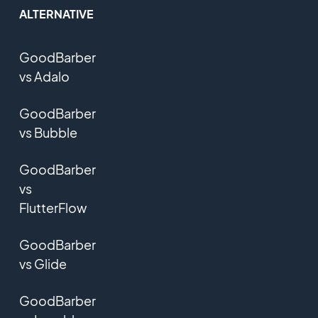
ALTERNATIVE
GoodBarber
vs Adalo
GoodBarber
vs Bubble
GoodBarber
vs
FlutterFlow
GoodBarber
vs Glide
GoodBarber