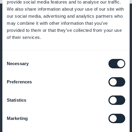
provide social media features and to analyse our traffic.
We also share information about your use of our site with
our social media, advertising and analytics partners who
may combine it with other information that you’ve
provided to them or that they’ve collected from your use
E molto, molto di più
of their services.
Consent
Necessary
Selection
Preferences
Articoli sulla salute della voce
Statistics
Pubblicare articoli dettagliati che spieghino
l'anatomia della voce, le buone pratiche di
Marketing
respirazione e gli esercizi di prevenzione