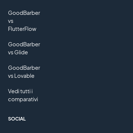
GoodBarber
vs
FlutterFlow
GoodBarber
vs Glide
GoodBarber
vs Lovable
Vedi tutti i
comparativi
SOCIAL