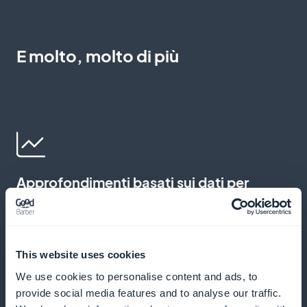
E molto, molto di più
Approfondimenti basati sui dati per
perfezionare i contenuti
Utilizzate i dati sull'audience per adattare gli episodi
This website uses cookies
alle preferenze degli ascoltatori. Un'analisi accurata
We use cookies to personalise content and ads, to
vi aiuta a individuare gli argomenti che generano
provide social media features and to analyse our traffic.
maggiore interesse e a massimizzare l'impatto del