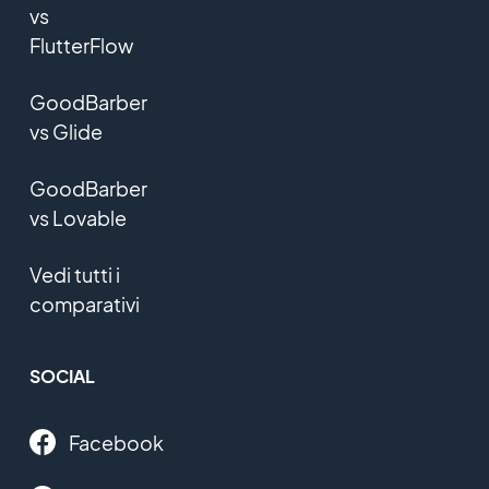
vs
FlutterFlow
GoodBarber
vs Glide
GoodBarber
vs Lovable
Vedi tutti i
comparativi
SOCIAL
Facebook