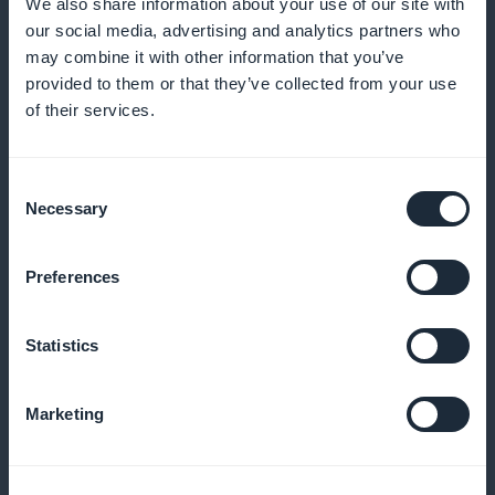
We also share information about your use of our site with
vostro podcast
our social media, advertising and analytics partners who
may combine it with other information that you’ve
provided to them or that they’ve collected from your use
of their services.
Widget di abbonamento interattivi
Integrate i widget di abbonamento nella vostra
Consent
Necessary
piattaforma per massimizzare la visibilità delle vostre
Selection
offerte premium. Questi strumenti interattivi sono
Preferences
essenziali per aumentare la visibilità delle vostre
opzioni premium e incoraggiare le sottoscrizioni,
sostenendo così la crescita della vostra base di
Statistics
abbonati spirituali
Marketing
Nessuna commissione sul reddito