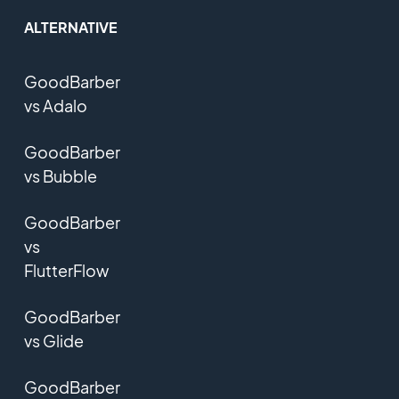
ALTERNATIVE
GoodBarber
vs Adalo
GoodBarber
vs Bubble
GoodBarber
vs
FlutterFlow
GoodBarber
vs Glide
GoodBarber