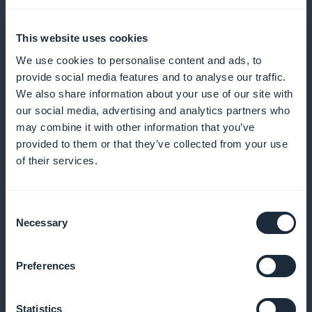
nuova offerta, massimizzando le opportunità di
prenotazione
This website uses cookies
We use cookies to personalise content and ads, to
provide social media features and to analyse our traffic.
Facile da condividere sui social network
We also share information about your use of our site with
our social media, advertising and analytics partners who
may combine it with other information that you’ve
Permettete agli utenti di condividere facilmente i
provided to them or that they’ve collected from your use
loro piani di viaggio e le offerte trovate sulla vostra
of their services.
app, aumentando la visibilità e attirando nuovi clienti
Consent
Necessary
Selection
Tracciamento delle preferenze
dell'utente
Preferences
Offrire raccomandazioni personalizzate basate sulla
Statistics