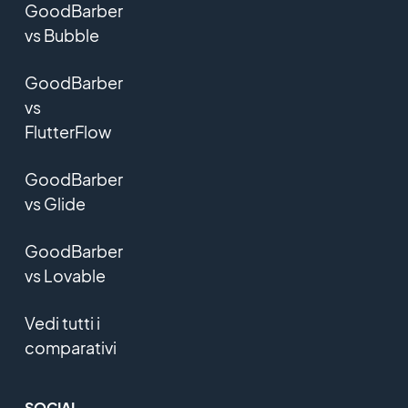
GoodBarber
vs Bubble
GoodBarber
vs
FlutterFlow
GoodBarber
vs Glide
GoodBarber
vs Lovable
Vedi tutti i
comparativi
SOCIAL