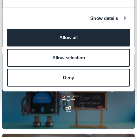
CONTENUTO
Come gestire I file PDF
Show details
Allow all
Allow selection
Deny
CONTENUTO
Come personalizzare la tua pagina
404