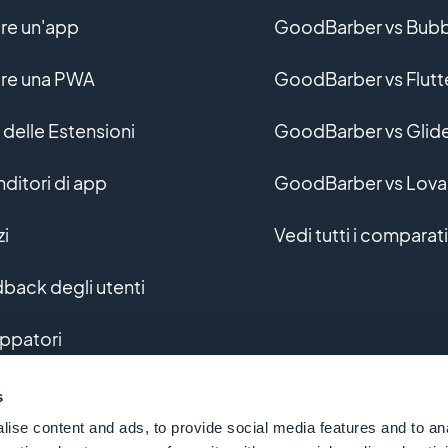
re un'app
GoodBarber vs Bubb
re una PWA
GoodBarber vs Flutt
 delle Estensioni
GoodBarber vs Glid
nditori di app
GoodBarber vs Lova
zi
Vedi tutti i comparati
back degli utenti
uppatori
uppo personalizzato
s
ise content and ads, to provide social media features and to an
sario