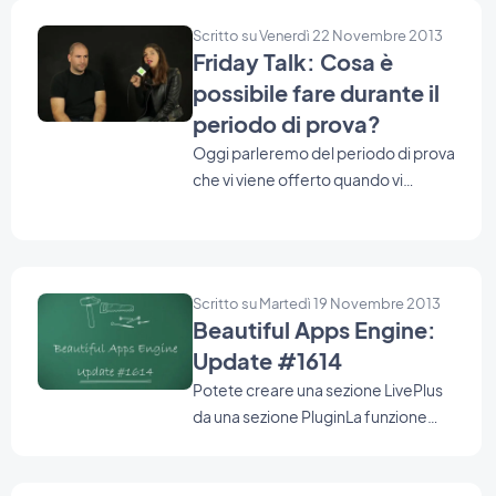
Scritto su Venerdì 22 Novembre 2013
Friday Talk: Cosa è
possibile fare durante il
periodo di prova?
Oggi parleremo del periodo di prova
che vi viene offerto quando vi
iscrivete a GoodBarber e di che
cosa si può fare durante questo
periodo.
Scritto su Martedì 19 Novembre 2013
Beautiful Apps Engine:
Update #1614
Potete creare una sezione LivePlus
da una sezione Plugin
La funzione
"Scroll to top" è ora disponibile
anche in "Detail" delle sezioni Articoli