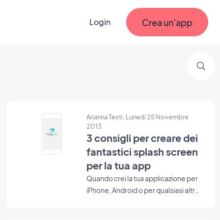
Crea un'app
Login
Arianna Testi, Lunedì 25 Novembre
2013
3 consigli per creare dei
fantastici splash screen
per la tua app
Quando crei la tua applicazione per
iPhone, Android o per qualsiasi altra
piattaforma, devi ricordarti di
aggiungere uno splash screen