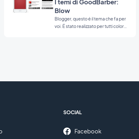
I temi di GoodBarber:
Blow
Blogger, questo é il tema che fa per
voi. É stato realizzato per tutti coloro
che pubblicano solitamente un
numero elevato di contenuti: notizie,
foto, video, podcast etc... Come
potete vedere i nostri designer
hanno scelto una tab bar per la
navigazione. Inoltre c'é anche una
sotto-navigazione con una "circle
band" in alto nello schermo.
Utilissimo per offrire una
navigazione intuitiva in presenza di
tipi di contenuti diversi.
SOCIAL
o
Facebook