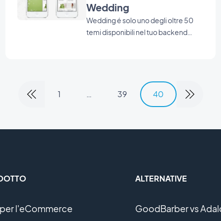
Wedding
Wedding é solo uno degli oltre 50
temi disponibili nel tuo backend
GoodBarber.
1
…
39
40
DOTTO
ALTERNATIVE
per l'eCommerce
GoodBarber vs Adal