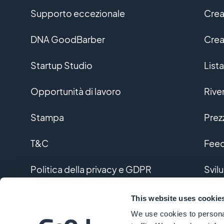
Supporto eccezionale
Crea
DNA GoodBarber
Crea
Startup Studio
Lista
Opportunità di lavoro
Rive
Stampa
Prez
T&C
Feed
Politica della privacy e GDPR
Svil
Contattaci
Svil
This website uses cookie
We use cookies to personal
Glos