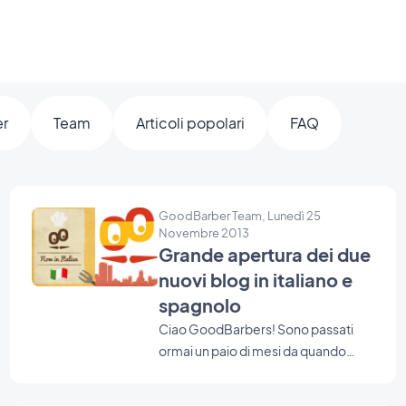
er
Team
Articoli popolari
FAQ
GoodBarber Team, Lunedì 25
Novembre 2013
Grande apertura dei due
nuovi blog in italiano e
spagnolo
Ciao GoodBarbers! Sono passati
ormai un paio di mesi da quando
GoodBarber ha iniziato a parlare
Italiano e Spagnolo. E gli utenti