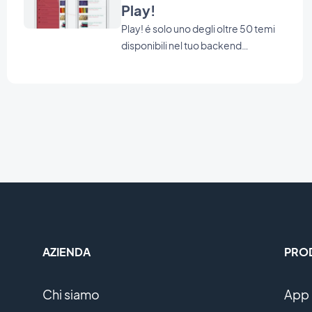
Play!
GoodBarber Service può darti una
mano. Contattaci cliccando sul
Play! é solo uno degli oltre 50 temi
pulsante che trovi qui in basso.
disponibili nel tuo backend
GoodBarber.
AZIENDA
PRO
Chi siamo
App 