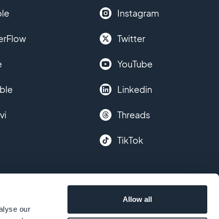
le
Instagram
erFlow
Twitter
e
YouTube
ble
Linkedin
vi
Threads
TikTok
Allow all
alyse our