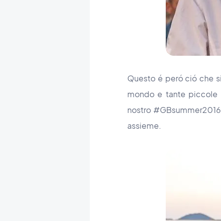
Questo é peró ció che s
mondo e tante piccole i
nostro #GBsummer2016 Pa
assieme.