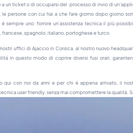
e a un ticket o di occuparsi del processo di invio di un'appli
e persone con cui hai a che fare giorno dopo giorno sono 
o é sempre uno: fornire un'assistenza tecnica il più possibi
e, francese, spagnolo, italiano, portoghese e turco.
 nostri uffici di Ajaccio in Corsica, al nostro nuovo headqua
itá in questo modo di coprire diversi fusi orari, garanten
no qui con noi da anni e per chi é appena arrivato, il no
tecnica user friendly, senza mai compromettere la qualità.
S