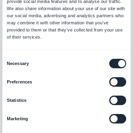
provide social media features and to analyse our traffic.
We also share information about your use of our site with
GoodBarber Team, Martedì 20 Dicembre
2016
our social media, advertising and analytics partners who
iTunes Connect va in ferie a
may combine it with other information that you’ve
Natale!
provided to them or that they’ve collected from your use
of their services.
GoodBarber Team, Mercoledì 14
Dicembre 2016
Consent
Agency Spotlight:
un'esperienza fuori dal
Necessary
Selection
comune con le app di Fire
Breathing Penguin
Preferences
GoodBarber Team, Lunedì 7 Novembre
2016
Statistics
Tutorial: Come personalizzare
il design della tua app
Marketing
GoodBarber Team, Giovedì 27 Ottobre