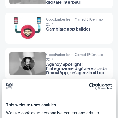
digitale Interpaul
GoodBarber Team, Martedì 31 Gennaio
2017
Cambiare app builder
GoodBarber Team, Giovedì 19 Gennaio
2017
Agency Spotlight:
l'integrazione digitale vista da
DraculApp, un'agenzia al top!
GoodBarber Team, Mercoledì 18 Gennaio
2017
Abbiamo testato HubSpot: un
tool completo per le agenzie
This website uses cookies
We use cookies to personalise content and ads, to