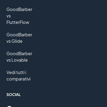
GoodBarber
vs
FlutterFlow
GoodBarber
vs Glide
GoodBarber
vs Lovable
Vedi tutti i
comparativi
SOCIAL