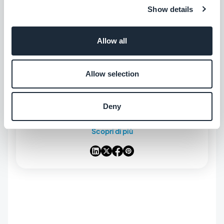
Show details
Allow all
INFORMAZIONI SULL'AUTORE
Allow selection
GoodBarber
Con il nostro app builder DIY puoi creare la tua
Deny
beautiful applicazione mobile per iOS/Android.
Subito dopo la creazione, gestisci la tua app
Scopri di più
attraverso la nostra potente interfaccia tutto-
in-uno.