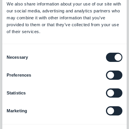
niente di peggio di promettere qualcosa e poi non
We also share information about your use of our site with
poter rispettare i patti. O comunque consegnare al
our social media, advertising and analytics partners who
may combine it with other information that you’ve
cliente un qualcosa di approssimativo e bassa
provided to them or that they’ve collected from your use
qualità.
of their services.
* Tutte queste funzionalità non sono disponibili su
Consent
Shopping Apps
Necessary
Selection
Inizia a prendere dimestichezza con la piattaforma
Preferences
e scopri come GoodBarber può far crescere la tua
agenzia!
Statistics
Marketing
#Consigli
#DIYApp
#Funzionalità
#Reseller