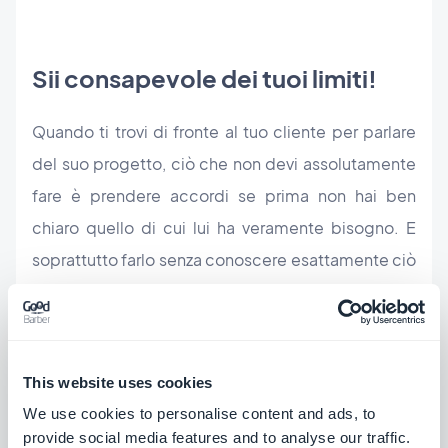
Sii consapevole dei tuoi limiti!
Quando ti trovi di fronte al tuo cliente per parlare
del suo progetto, ciò che non devi assolutamente
fare è prendere accordi se prima non hai ben
chiaro quello di cui lui ha veramente bisogno. E
soprattutto farlo senza conoscere esattamente ciò
che il tuo app builder ti permette o meno di fare.
Non fare l'errore di dire si a tutto, pensa
This website uses cookies
attentamente e cerca di essere il più onesto
We use cookies to personalise content and ads, to
possibile (con lui e con te stesso). Perché non c'è
provide social media features and to analyse our traffic.