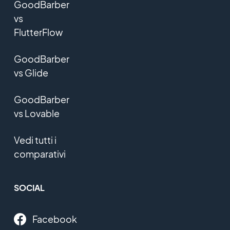
GoodBarber
vs
FlutterFlow
GoodBarber
vs Glide
GoodBarber
vs Lovable
Vedi tutti i
comparativi
SOCIAL
Facebook