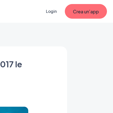
Crea un'app
Login
017 le