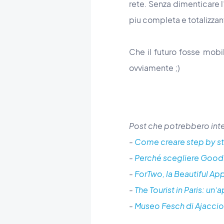
rete. Senza dimenticare 
piu completa e totalizzan
Che il futuro fosse mobil
ovviamente ;)
Post che potrebbero inte
-
Come creare step by ste
-
Perché scegliere GoodBar
-
ForTwo, la Beautiful App
-
The Tourist in Paris: un’a
-
Museo Fesch di Ajacci