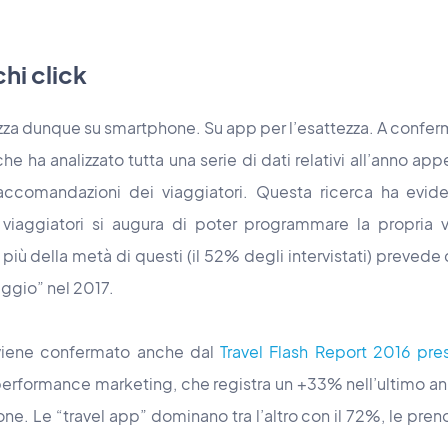
hi click
izza dunque su smartphone. Su app per l’esattezza. A confe
 che ha analizzato tutta una serie di dati relativi all’anno a
raccomandazioni dei viaggiatori. Questa ricerca ha evid
viaggiatori si augura di poter programmare la propria 
più della metà di questi (il 52% degli intervistati) prevede d
ggio” nel 2017.
viene confermato anche dal
Travel Flash Report 2016 pre
 performance marketing, che registra un +33% nell’ultimo an
e. Le “travel app” dominano tra l’altro con il 72%, le preno