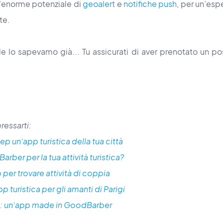
l’enorme potenziale di
geoalert
e
notifiche push
, per un’esp
te.
e lo sapevamo già... Tu assicurati di aver prenotato un pos
ressarti:
p un’app turistica della tua città
ber per la tua attività turistica?
 per trovare attività di coppia
pp turistica per gli amanti di Parigi
o: un’app made in GoodBarber