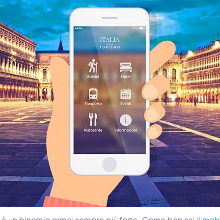
e è un binomio ormai sempre più forte. Come ben sai
il mob