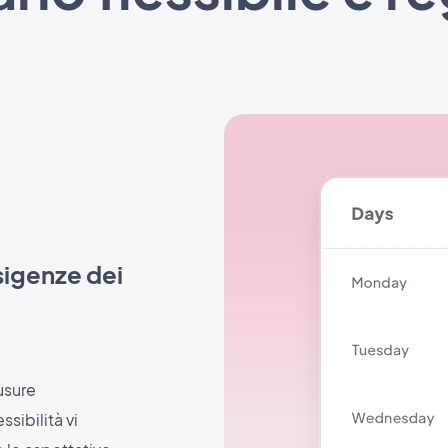
esigenze dei
iusure
ssibilità vi