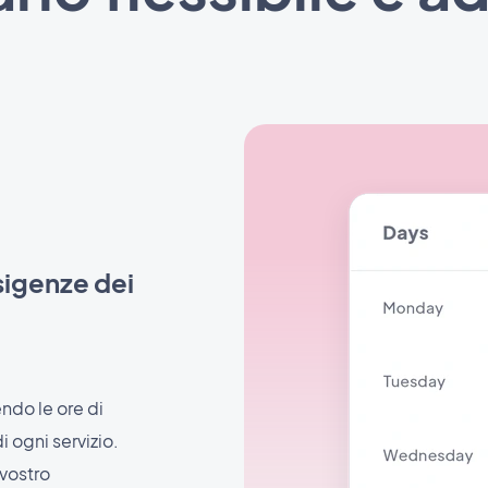
esigenze dei
ndo le ore di
i ogni servizio.
 vostro