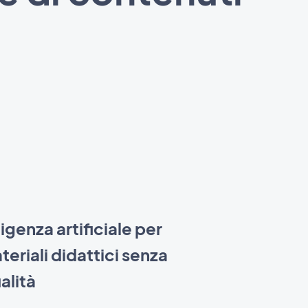
lligenza artificiale per
eriali didattici senza
alità