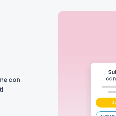
one con
ti