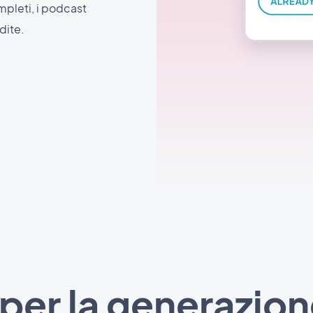
mpleti, i podcast
dite.
 per la generazion